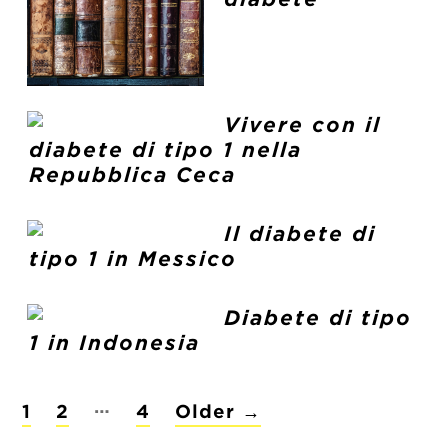
Vivere con il
diabete di tipo 1 nella
Repubblica Ceca
Il diabete di
tipo 1 in Messico
Diabete di tipo
1 in Indonesia
POSTS
…
1
2
4
Older
→
PAGINATION