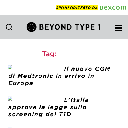
SPONSORIZZATO DA
Beyond
Type
1
Tag:
accesso
Italian
Il nuovo CGM
di Medtronic in arrivo in
Europa
L’Italia
approva la legge sullo
screening del T1D