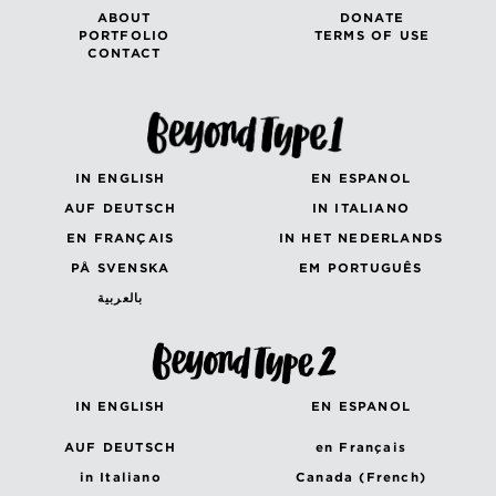
ABOUT
DONATE
PORTFOLIO
TERMS OF USE
CONTACT
IN ENGLISH
EN ESPANOL
AUF DEUTSCH
IN ITALIANO
EN FRANÇAIS
IN HET NEDERLANDS
PÅ SVENSKA
EM PORTUGUÊS
بالعربية
IN ENGLISH
EN ESPANOL
AUF DEUTSCH
en Français
in Italiano
Canada (French)