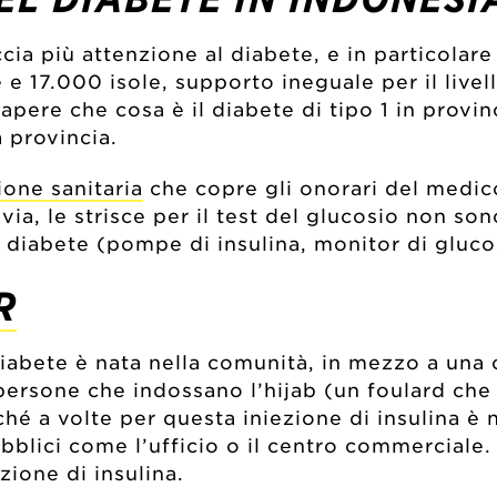
ia più attenzione al diabete, e in particolare 
e 17.000 isole, supporto ineguale per il livel
 sapere che cosa è il diabete di tipo 1 in provin
 provincia.
ione sanitaria
che copre gli onorari del medico
via, le strisce per il test del glucosio non s
l diabete (pompe di insulina, monitor di glucos
R
diabete è nata nella comunità, in mezzo a una c
le persone che indossano l’hijab (un foulard 
poiché a volte per questa iniezione di insulina 
ubblici come l’ufficio o il centro commercial
zione di insulina.