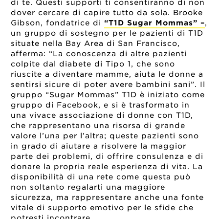
di te. Questi supporti ti consentiranno di non
dover cercare di capire tutto da sola. Brooke
Gibson, fondatrice di
“T1D Sugar Mommas” –
,
un gruppo di sostegno per le pazienti di T1D
situate nella Bay Area di San Francisco,
afferma: “La conoscenza di altre pazienti
colpite dal diabete di Tipo 1, che sono
riuscite a diventare mamme, aiuta le donne a
sentirsi sicure di poter avere bambini sani”. Il
gruppo “Sugar Mommas” T1D è iniziato come
gruppo di Facebook, e si è trasformato in
una vivace associazione di donne con T1D,
che rappresentano una risorsa di grande
valore l’una per l’altra; queste pazienti sono
in grado di aiutare a risolvere la maggior
parte dei problemi, di offrire consulenza e di
donare la propria reale esperienza di vita. La
disponibilità di una rete come questa può
non soltanto regalarti una maggiore
sicurezza, ma rappresentare anche una fonte
vitale di supporto emotivo per le sfide che
potresti incontrare.