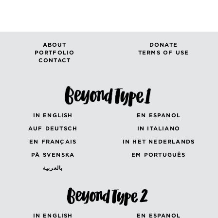
ABOUT
DONATE
PORTFOLIO
TERMS OF USE
CONTACT
IN ENGLISH
EN ESPANOL
AUF DEUTSCH
IN ITALIANO
EN FRANÇAIS
IN HET NEDERLANDS
PÅ SVENSKA
EM PORTUGUÊS
بالعربية
IN ENGLISH
EN ESPANOL