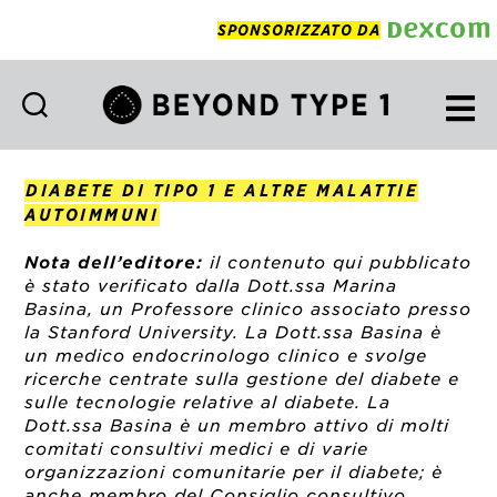
SPONSORIZZATO DA
Beyond
Type
1
DIABETE DI TIPO 1 E ALTRE MALATTIE
Italian
AUTOIMMUNI
Nota dell’editore:
il contenuto qui pubblicato
è stato verificato dalla Dott.ssa Marina
Basina, un Professore clinico associato presso
la Stanford University. La Dott.ssa Basina è
un medico endocrinologo clinico e svolge
ricerche centrate sulla gestione del diabete e
sulle tecnologie relative al diabete. La
Dott.ssa Basina è un membro attivo di molti
comitati consultivi medici e di varie
organizzazioni comunitarie per il diabete; è
anche membro del Consiglio consultivo