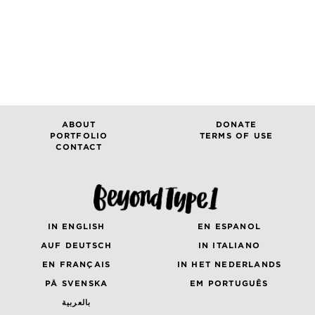
ABOUT
DONATE
PORTFOLIO
TERMS OF USE
CONTACT
IN ENGLISH
EN ESPANOL
AUF DEUTSCH
IN ITALIANO
EN FRANÇAIS
IN HET NEDERLANDS
PÅ SVENSKA
EM PORTUGUÊS
بالعربية