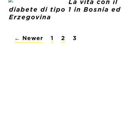
La vita con il
diabete di tipo 1 in Bosnia ed
Erzegovina
POSTS
←
Newer
1
2
3
PAGINATION