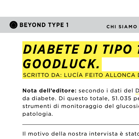
CHI SIAMO
DIABETE DI TIPO 
GOODLUCK.
SCRITTO DA: LUCÍA FEITO ALLONCA
Nota dell’editore:
secondo i dati del
D
da diabete. Di questo totale, 51.035 p
strumenti di monitoraggio del glucosio
patologia.
Il motivo della nostra intervista è st