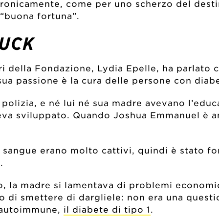
 ironicamente, come per uno scherzo del destin
 “buona fortuna”.
LUCK
ri della Fondazione, Lydia Epelle, ha parlato
sua passione è la cura delle persone con diab
i polizia, e né lui né sua madre avevano l’edu
aveva sviluppato. Quando Joshua Emmanuel è an
nel sangue erano molto cattivi, quindi è stato 
.
, la madre si lamentava di problemi economic
to di smettere di dargliele: non era una questi
a autoimmune,
il diabete di tipo 1
.