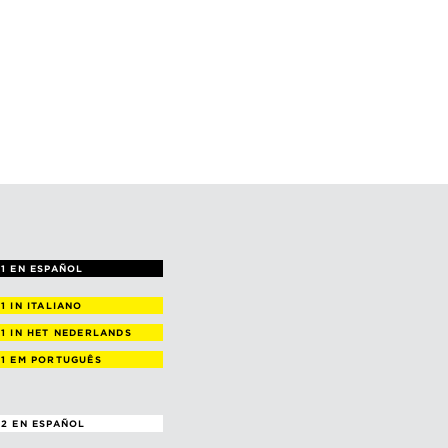
1 EN ESPAÑOL
 1
IN ITALIANO
 1
IN HET NEDERLANDS
 1
EM PORTUGUÊS
2 EN ESPAÑOL