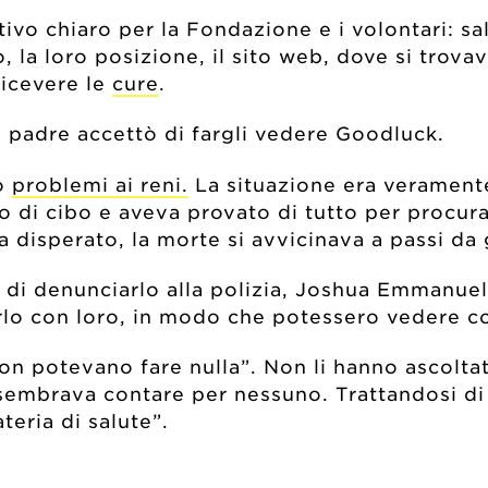
tivo chiaro per la Fondazione e i volontari: s
, la loro posizione, il sito web, dove si trova
ricevere le
cure
.
 il padre accettò di fargli vedere Goodluck.
to
problemi ai reni.
La situazione era veramente
vo di cibo e aveva provato di tutto per procur
a disperato, la morte si avvicinava a passi da
a di denunciarlo alla polizia, Joshua Emmanuel
derlo con loro, in modo che potessero vedere 
non potevano fare nulla”. Non li hanno ascoltat
sembrava contare per nessuno. Trattandosi di 
teria di salute”.