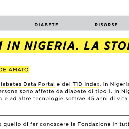
DIABETE
RISORSE
1 IN NIGERIA. LA STO
 DE AMATO
iabetes Data Portal
e del
T1D Index
, in Niger
ersone sono affette da diabete di tipo 1. In Ni
 e ad altre tecnologie sottrae 45 anni di vita
ato quello di far conoscere la Fondazione in tu