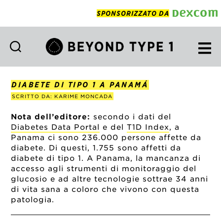
SPONSORIZZATO DA
Beyond
Type
1
DIABETE DI TIPO 1 A PANAMÁ
Italian
SCRITTO DA: KARIME MONCADA
Nota dell’editore:
secondo i dati del
Diabetes Data Portal
e del
T1D Index
, a
Panama ci sono 236.000 persone affette da
diabete. Di questi, 1.755 sono affetti da
diabete di tipo 1. A Panama, la mancanza di
accesso agli strumenti di monitoraggio del
glucosio e ad altre tecnologie sottrae 34 anni
di vita sana a coloro che vivono con questa
patologia.