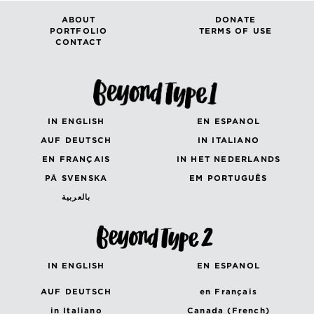
ABOUT
DONATE
PORTFOLIO
TERMS OF USE
CONTACT
IN ENGLISH
EN ESPANOL
AUF DEUTSCH
IN ITALIANO
EN FRANÇAIS
IN HET NEDERLANDS
PÅ SVENSKA
EM PORTUGUÊS
بالعربية
IN ENGLISH
EN ESPANOL
AUF DEUTSCH
en Français
in Italiano
Canada (French)