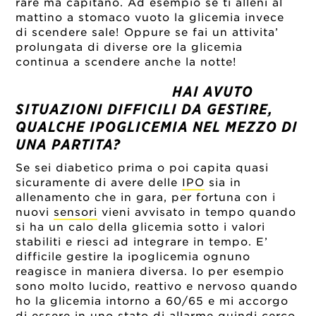
rare ma capitano. Ad esempio se ti alleni al
mattino a stomaco vuoto la glicemia invece
di scendere sale! Oppure se fai un attivita’
prolungata di diverse ore la glicemia
continua a scendere anche la notte!
HAI AVUTO
SITUAZIONI DIFFICILI DA GESTIRE,
QUALCHE IPOGLICEMIA NEL MEZZO DI
UNA PARTITA?
Se sei diabetico prima o poi capita quasi
sicuramente di avere delle
IPO
sia in
allenamento che in gara, per fortuna con i
nuovi
sensori
vieni avvisato in tempo quando
si ha un calo della glicemia sotto i valori
stabiliti e riesci ad integrare in tempo. E’
difficile gestire la ipoglicemia ognuno
reagisce in maniera diversa. Io per esempio
sono molto lucido, reattivo e nervoso quando
ho la glicemia intorno a 60/65 e mi accorgo
di essere in uno stato di allarme quindi cerco