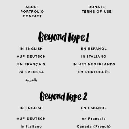
ABOUT
DONATE
PORTFOLIO
TERMS OF USE
CONTACT
IN ENGLISH
EN ESPANOL
AUF DEUTSCH
IN ITALIANO
EN FRANÇAIS
IN HET NEDERLANDS
PÅ SVENSKA
EM PORTUGUÊS
بالعربية
IN ENGLISH
EN ESPANOL
AUF DEUTSCH
en Français
in Italiano
Canada (French)