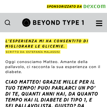
SPONSORIZZATO DA
Beyond
Type
1
L’ESPERIENZA MI HA CONSENTITO DI
Italian
MIGLIORARE LE GLICEMIE.
SCRITTO DA: ESTEFANÍA MALASSISI
Oggi conosciamo Matteo. Amante della
pallavolo, ci racconta la sua esperienza con il
diabete.
CIAO MATTEO! GRAZIE MILLE PER IL
TUO TEMPO! PUOI PARLARCI UN PO’
DI TE, QUANTI ANNI HAI, DA QUANTO
TEMPO HAI IL DIABETE DI TIPO 1, E
SEI PALLAVOLISTA, GIUSTO? DA