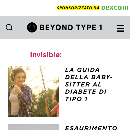
SPONSORIZZATO DA
Beyond
Type
1
Invisible:
caregivers
Italian
LA GUIDA
DELLA BABY-
SITTER AL
DIABETE DI
TIPO 1
ESAURIMENTO