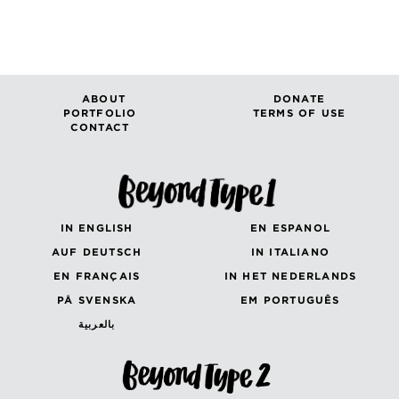
ABOUT
DONATE
PORTFOLIO
TERMS OF USE
CONTACT
IN ENGLISH
EN ESPANOL
AUF DEUTSCH
IN ITALIANO
EN FRANÇAIS
IN HET NEDERLANDS
PÅ SVENSKA
EM PORTUGUÊS
بالعربية