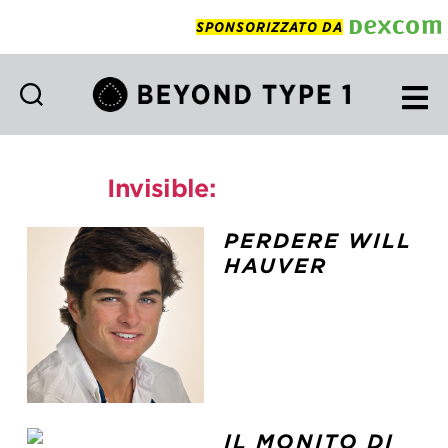
SPONSORIZZATO DA
Beyond
Type
1
Invisible:
DKAstory
Italian
PERDERE WILL
HAUVER
IL MONITO DI