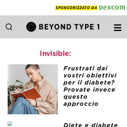
SPONSORIZZATO DA
Beyond
Type
1
Invisible:
Diet
Italian
Frustrati dai
vostri obiettivi
per il diabete?
Provate invece
questo
approccio
Diete e diabete