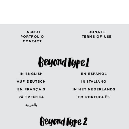
ABOUT
DONATE
PORTFOLIO
TERMS OF USE
CONTACT
IN ENGLISH
EN ESPANOL
AUF DEUTSCH
IN ITALIANO
EN FRANÇAIS
IN HET NEDERLANDS
PÅ SVENSKA
EM PORTUGUÊS
بالعربية