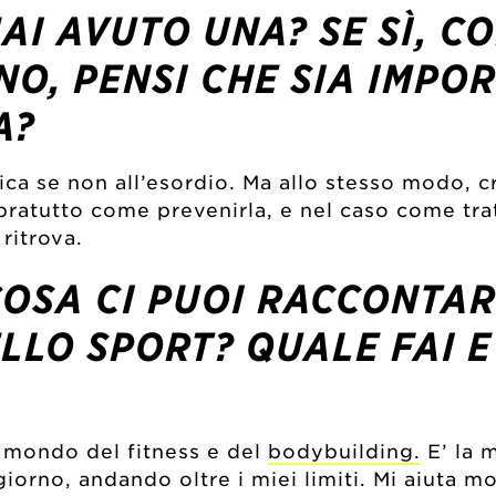
MAI AVUTO UNA? SE SÌ, C
NO, PENSI CHE SIA IMP
A?
ca se non all’esordio. Ma allo stesso modo, c
atutto come prevenirla, e nel caso come trat
ritrova.
COSA CI PUOI RACCONTAR
LLO SPORT? QUALE FAI E
 mondo del fitness e del
bodybuilding.
E’ la m
iorno, andando oltre i miei limiti. Mi aiuta m