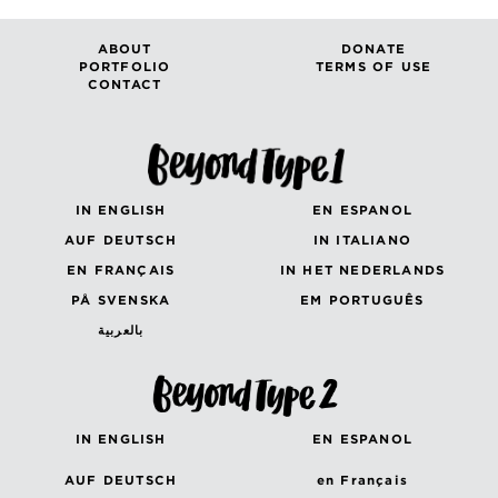
ABOUT
DONATE
PORTFOLIO
TERMS OF USE
CONTACT
IN ENGLISH
EN ESPANOL
AUF DEUTSCH
IN ITALIANO
EN FRANÇAIS
IN HET NEDERLANDS
PÅ SVENSKA
EM PORTUGUÊS
بالعربية
IN ENGLISH
EN ESPANOL
AUF DEUTSCH
en Français