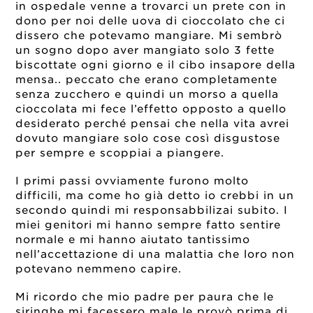
in ospedale venne a trovarci un prete con in
dono per noi delle uova di cioccolato che ci
dissero che potevamo mangiare. Mi sembrò
un sogno dopo aver mangiato solo 3 fette
biscottate ogni giorno e il cibo insapore della
mensa.. peccato che erano completamente
senza zucchero e quindi un morso a quella
cioccolata mi fece l’effetto opposto a quello
desiderato perché pensai che nella vita avrei
dovuto mangiare solo cose così disgustose
per sempre e scoppiai a piangere.
I primi passi ovviamente furono molto
difficili, ma come ho già detto io crebbi in un
secondo quindi mi responsabbilizai subito. I
miei genitori mi hanno sempre fatto sentire
normale e mi hanno aiutato tantissimo
nell’accettazione di una malattia che loro non
potevano nemmeno capire.
Mi ricordo che mio padre per paura che le
siringhe mi facessero male le provò prima di