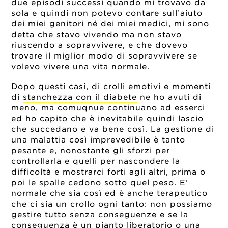
due episodi successi quando mi trovavo da
sola e quindi non potevo contare sull’aiuto
dei miei genitori né dei miei medici, mi sono
detta che stavo vivendo ma non stavo
riuscendo a sopravvivere, e che dovevo
trovare il miglior modo di sopravvivere se
volevo vivere una vita normale.
Dopo questi casi, di crolli emotivi e momenti
di
stanchezza con il diabete
ne ho avuti di
meno, ma comuqnue continuano ad esserci
ed ho capito che è inevitabile quindi lascio
che succedano e va bene così. La gestione di
una malattia così imprevedibile è tanto
pesante e, nonostante gli sforzi per
controllarla e quelli per nascondere la
difficoltà e mostrarci forti agli altri, prima o
poi le spalle cedono sotto quel peso. E’
normale che sia così ed è anche terapeutico
che ci sia un crollo ogni tanto: non possiamo
gestire tutto senza conseguenze e se la
conseguenza è un pianto liberatorio o una