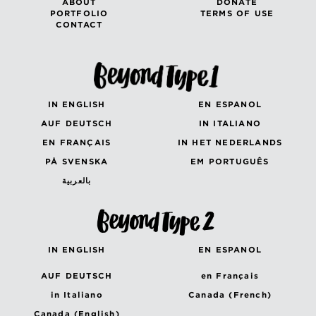
ABOUT
DONATE
PORTFOLIO
TERMS OF USE
CONTACT
IN ENGLISH
EN ESPANOL
AUF DEUTSCH
IN ITALIANO
EN FRANÇAIS
IN HET NEDERLANDS
PÅ SVENSKA
EM PORTUGUÊS
بالعربية
IN ENGLISH
EN ESPANOL
AUF DEUTSCH
en Français
in Italiano
Canada (French)
Canada (English)