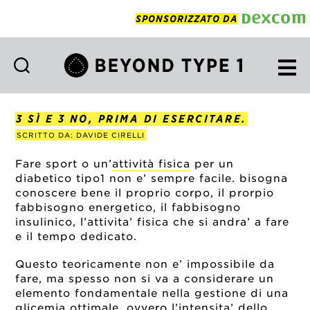
SPONSORIZZATO DA
Beyond
Type
1
3 SÌ E 3 NO, PRIMA DI ESERCITARE.
Italian
SCRITTO DA: DAVIDE CIRELLI
Fare sport o un’
attività fisica
per un
diabetico tipo1 non e’ sempre facile. bisogna
conoscere bene il proprio corpo, il prorpio
fabbisogno energetico, il fabbisogno
insulinico, l’attivita’ fisica che si andra’ a fare
e il tempo dedicato.
Questo teoricamente non e’ impossibile da
fare, ma spesso non si va a considerare un
elemento fondamentale nella gestione di una
glicemia ottimale, ovvero l’intensita’ dello