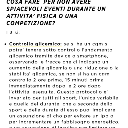
COSA FARE PER NON AVERE
SPIACEVOLI EVENTI DURANTE UN
ATTIVITA’ FISICA O UNA
COMPETIZIONE?
I 3 sì:
Controllo glicemico:
se si ha un cgm si
potra’ tenere sotto controllo l’andamento
glicemico tramite device o smartphone,
osservando le frecce che ci indicano un
aumento della glicemia o una riduzione o la
stabilita’ glicemica, se non si ha un cgm
controllo 2 ore prima, 15 minuti prima ,
immediatamente dopo, e 2 ore dopo
l’attivita’ eseguita. Questo protocollo e’
invariato per tutti gli sport, l’unica variabile
e quella del durante, che a seconda dello
sport e della durata di esso puo’ implicare
un assunzione di cho per evitare un ipo o
per incrementare un fabbisogno energetico,
o un assunzione di insulina per limitare un