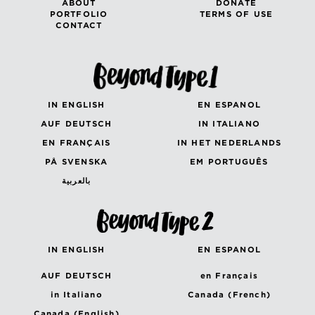
ABOUT
DONATE
PORTFOLIO
TERMS OF USE
CONTACT
IN ENGLISH
EN ESPANOL
AUF DEUTSCH
IN ITALIANO
EN FRANÇAIS
IN HET NEDERLANDS
PÅ SVENSKA
EM PORTUGUÊS
بالعربية
IN ENGLISH
EN ESPANOL
AUF DEUTSCH
en Français
in Italiano
Canada (French)
Canada (English)