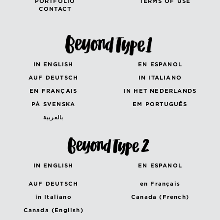
PORTFOLIO
TERMS OF USE
CONTACT
IN ENGLISH
EN ESPANOL
AUF DEUTSCH
IN ITALIANO
EN FRANÇAIS
IN HET NEDERLANDS
PÅ SVENSKA
EM PORTUGUÊS
بالعربية
IN ENGLISH
EN ESPANOL
AUF DEUTSCH
en Français
in Italiano
Canada (French)
Canada (English)