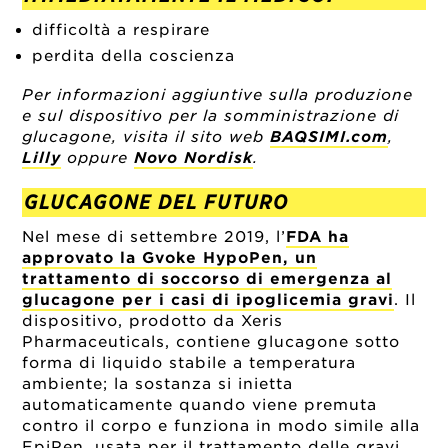
difficoltà a respirare
perdita della coscienza
Per informazioni aggiuntive sulla produzione
e sul dispositivo per la somministrazione di
glucagone, visita il sito web
BAQSIMI.com
,
Lilly
oppure
Novo Nordisk
.
GLUCAGONE DEL FUTURO
Nel mese di settembre 2019, l’
FDA ha
approvato la Gvoke HypoPen, un
trattamento di soccorso di emergenza al
glucagone per i casi di ipoglicemia gravi
. Il
dispositivo, prodotto da Xeris
Pharmaceuticals, contiene glucagone sotto
forma di liquido stabile a temperatura
ambiente; la sostanza si inietta
automaticamente quando viene premuta
contro il corpo e funziona in modo simile alla
EpiPen, usata per il trattamento delle gravi