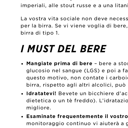
imperiali, alle stout russe e a una lita
La vostra vita sociale non deve neces
per la birra. Se vi viene voglia di ber
birra di tipo 1.
I MUST DEL BERE
Mangiate prima di bere
– bere a stom
glucosio nel sangue (LGS) e poi a fa
questo motivo, non contate i carboid
birra, rispetto agli altri alcolici, p
Idratatevi!
Bevete un bicchiere d’acq
dietetica o un tè freddo). L’idrataz
migliore.
Esaminate frequentemente il vostro
monitoraggio continuo vi aiuterà a ge