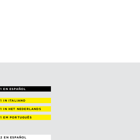
1 EN ESPAÑOL
 1
IN ITALIANO
 1
IN HET NEDERLANDS
 1
EM PORTUGUÊS
2 EN ESPAÑOL