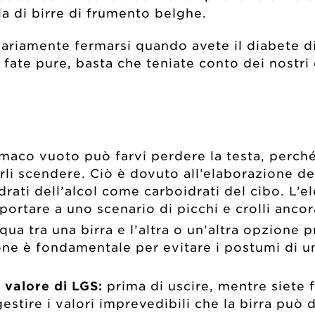
nia di birre di frumento belghe.
sariamente fermarsi quando avete il diabete d
e, fate pure, basta che teniate conto dei nostr
aco vuoto può farvi perdere la testa, perché l’a
rli scendere. Ciò è dovuto all’elaborazione del
rati dell’alcol come carboidrati del cibo. L’e
uò portare a uno scenario di picchi e crolli anc
ua tra una birra e l’altra o un’altra opzione p
ione è fondamentale per evitare i postumi di 
 valore di LGS:
prima di uscire, mentre siete f
stire i valori imprevedibili che la birra può 