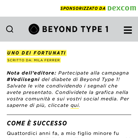
SPONSORIZZATO DA
Beyond
Type
1
UNO DEI FORTUNATI
Italian
SCRITTO DA: MILA FERRER
Nota dell’editore:
Partecipate alla campagna
#Vediisegni
del diabete di Beyond Type 1!
Salvate le vite condividendo i segnali che
avete presentato. Condividete la grafica nella
vostra comunità e sui vostri social media. Per
saperne di più, cliccate
qui
.
COME È SUCCESSO
Quattordici anni fa, a mio figlio minore fu