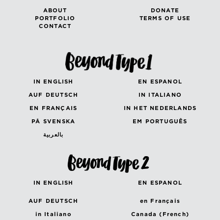
ABOUT
DONATE
PORTFOLIO
TERMS OF USE
CONTACT
IN ENGLISH
EN ESPANOL
AUF DEUTSCH
IN ITALIANO
EN FRANÇAIS
IN HET NEDERLANDS
PÅ SVENSKA
EM PORTUGUÊS
بالعربية
IN ENGLISH
EN ESPANOL
AUF DEUTSCH
en Français
in Italiano
Canada (French)