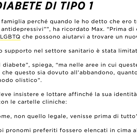
ABETE DI TIPO 1
famiglia perché quando le ho detto che ero t
oi antidepressivi””, ha ricordato Max. “Prima di
e LGBTQ
che possono aiutarvi a trovare un nu
 supporto nel settore sanitario è stata limitat
l diabete”, spiega, “ma nelle aree in cui quest
he questo sia dovuto all’abbandono, quanto a
modo olistico”.
 deve insistere e lottare affinché la sua identi
n le cartelle cliniche:
ome, non quello legale, venisse prima di tutto
 pronomi preferiti fossero elencati in cima all