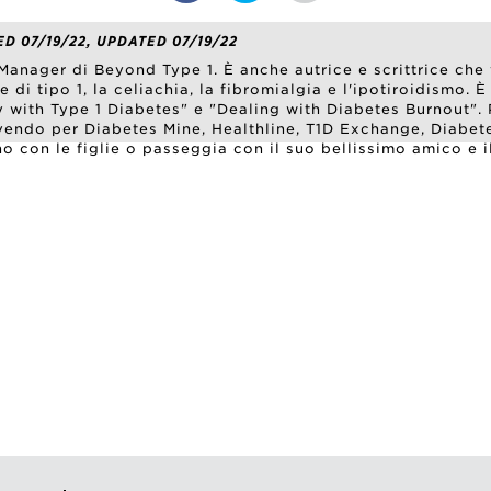
ED 07/19/22, UPDATED 07/19/22
Manager di Beyond Type 1. È anche autrice e scrittrice che v
e di tipo 1, la celiachia, la fibromialgia e l'ipotiroidismo. È
with Type 1 Diabetes" e "Dealing with Diabetes Burnout". 
rivendo per Diabetes Mine, Healthline, T1D Exchange, Diabete
o con le figlie o passeggia con il suo bellissimo amico e i