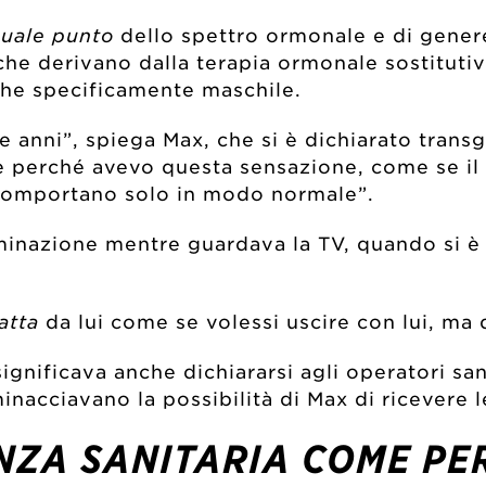
quale punto
dello spettro ormonale e di genere
 che derivano dalla terapia ormonale sostituti
che specificamente maschile.
 anni”, spiega Max, che si è dichiarato transg
e perché avevo questa sensazione, come se il
i comportano solo in modo normale”.
minazione mentre guardava la TV, quando si è 
ratta
da lui come se volessi uscire con lui, ma 
gnificava anche dichiararsi agli operatori sanit
inacciavano la possibilità di Max di ricevere 
ENZA SANITARIA COME P