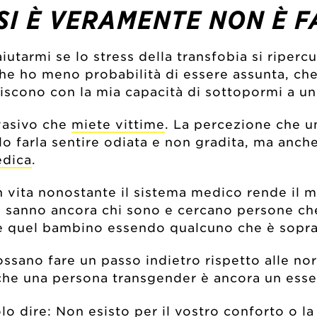
SI È VERAMENTE NON È F
utarmi se lo stress della transfobia si riperc
e ho meno probabilità di essere assunta, che 
riscono con la mia capacità di sottopormi a un
vasivo che
miete vittime
. La percezione che u
 farla sentire odiata e non gradita, ma anche
edica
.
n vita nonostante il sistema medico rende il 
n sanno ancora chi sono e cercano persone che
e quel bambino essendo qualcuno che è sopra
sano fare un passo indietro rispetto alle norm
o che una persona transgender è ancora un es
lo dire: Non esisto per il vostro conforto o l