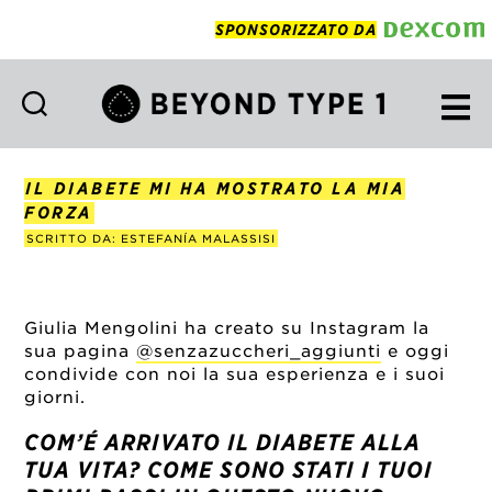
SPONSORIZZATO DA
Beyond
Type
1
IL DIABETE MI HA MOSTRATO LA MIA
Italian
FORZA
SCRITTO DA: ESTEFANÍA MALASSISI
Giulia Mengolini ha creato su Instagram la
sua pagina
@senzazuccheri_aggiunti
e oggi
condivide con noi la sua esperienza e i suoi
giorni.
COM’É ARRIVATO IL DIABETE ALLA
TUA VITA? COME SONO STATI I TUOI