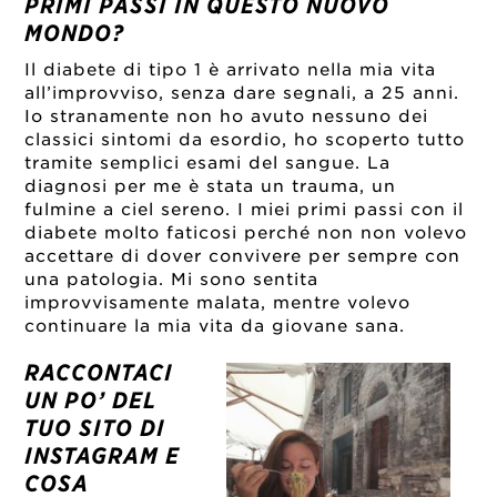
PRIMI PASSI IN QUESTO NUOVO
MONDO?
Il diabete di tipo 1 è arrivato nella mia vita
all’improvviso, senza dare segnali, a 25 anni.
Io stranamente non ho avuto nessuno dei
classici sintomi da esordio, ho scoperto tutto
tramite semplici esami del sangue. La
diagnosi per me è stata un trauma, un
fulmine a ciel sereno. I miei primi passi con il
diabete molto faticosi perché non non volevo
accettare di dover convivere per sempre con
una patologia. Mi sono sentita
improvvisamente malata, mentre volevo
continuare la mia vita da giovane sana.
RACCONTACI
UN PO’ DEL
TUO SITO DI
INSTAGRAM E
COSA