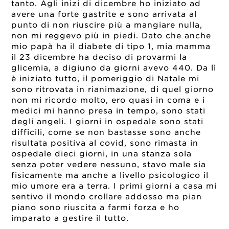
tanto. Agli inizi di dicembre ho iniziato ad
avere una forte gastrite e sono arrivata al
punto di non riuscire più a mangiare nulla,
non mi reggevo più in piedi. Dato che anche
mio papà ha il diabete di tipo 1, mia mamma
il 23 dicembre ha deciso di provarmi la
glicemia, a digiuno da giorni avevo 440. Da lì
è iniziato tutto, il pomeriggio di Natale mi
sono ritrovata in rianimazione, di quel giorno
non mi ricordo molto, ero quasi in coma e i
medici mi hanno presa in tempo, sono stati
degli angeli. I giorni in ospedale sono stati
difficili, come se non bastasse sono anche
risultata positiva al covid, sono rimasta in
ospedale dieci giorni, in una stanza sola
senza poter vedere nessuno, stavo male sia
fisicamente ma anche a livello psicologico il
mio umore era a terra. I primi giorni a casa mi
sentivo il mondo crollare addosso ma pian
piano sono riuscita a farmi forza e ho
imparato a gestire il tutto.