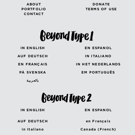
ABOUT
DONATE
PORTFOLIO
TERMS OF USE
CONTACT
IN ENGLISH
EN ESPANOL
AUF DEUTSCH
IN ITALIANO
EN FRANÇAIS
IN HET NEDERLANDS
PÅ SVENSKA
EM PORTUGUÊS
بالعربية
IN ENGLISH
EN ESPANOL
AUF DEUTSCH
en Français
in Italiano
Canada (French)