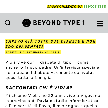
SPONSORIZZATO DA
Beyond
Type
1
SAPEVO GIÀ TUTTO SUL DIABETE E NON
Italian
ERO SPAVENTATA
SCRITTO DA: ESTEFANÍA MALASSISI
Viola vive con il diabete di tipo 1, come
anche lo fa suo padre. Un’intervista speciale
nella quale il diabete veramente coinvolge
quasi tutta la famiglia.
RACCONTACI CHI É VIOLA?
Mi chiamo Viola, ho 22 anni, vivo a Vigevano
in provincia di Pavia e studio infermieristica
all’università di Pavia, il mio sogno è quello