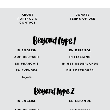
ABOUT
DONATE
PORTFOLIO
TERMS OF USE
CONTACT
IN ENGLISH
EN ESPANOL
AUF DEUTSCH
IN ITALIANO
EN FRANÇAIS
IN HET NEDERLANDS
PÅ SVENSKA
EM PORTUGUÊS
بالعربية
IN ENGLISH
EN ESPANOL
AUF DEUTSCH
en Français