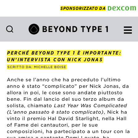
SPONSORIZZATO DA
Beyond
Type
1
PERCHÉ BEYOND TYPE 1 È IMPORTANTE:
Italian
UN’INTERVISTA CON NICK JONAS
SCRITTO DA: MICHELLE BOISE
Anche se l’anno che ha preceduto l’ultimo
anno è stato “complicato” per Nick Jonas, da
allora in poi, le cose sono andate piuttosto
bene. Fin dal lancio del suo terzo album da
solista, chiamato
Last Year Was Complicated
(L’anno passato è stato complicato)
, Nick ha
vinto il premio Hal David Starlight, nella Hall
of Fame dei cantautori, per le sue
composizioni, ha partecipato a un tour con la
sua amica e cantante Demi Lovato, ha