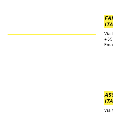
FA
IT
Via
+39
Ema
AS
IT
Via 