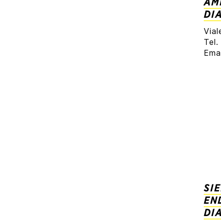
AM
DI
Vial
Tel
Ema
SI
EN
DI