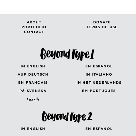
ABOUT
DONATE
PORTFOLIO
TERMS OF USE
CONTACT
IN ENGLISH
EN ESPANOL
AUF DEUTSCH
IN ITALIANO
EN FRANÇAIS
IN HET NEDERLANDS
PÅ SVENSKA
EM PORTUGUÊS
بالعربية
IN ENGLISH
EN ESPANOL