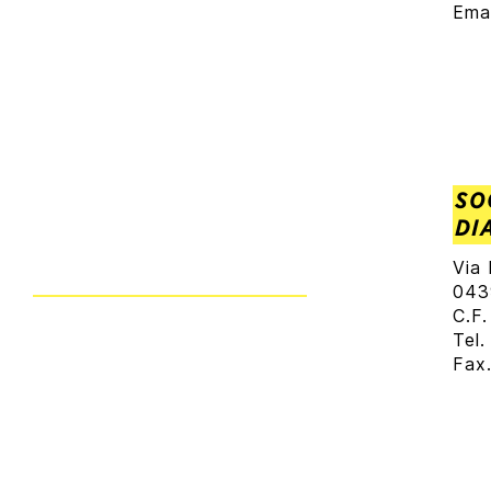
Ema
SO
DI
Via
043
C.F
Tel
Fax