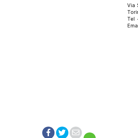
Via 
Tor
Tel
Ema