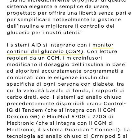
“Siamo incredibilmente orgogliosi di questo
sistema elegante e semplice da usare,
progettato per offrire una libertà senza pari e
per semplificare notevolmente la gestione
dell’insulina e migliorare il controllo del
glucosio per i nostri utenti.”
I sistemi AID si integrano con i
monitor
continui del glucosio (CGM)
. Con letture
regolari da un CGM, i microinfusori
modificano il dosaggio dell’insulina in base
ad algoritmi accuratamente programmati e
combinati con le esigenze insuliniche
specifiche di ogni persona con diabete, tra
cui la velocità basale di fondo, i rapporti di
carboidrati, ecc. I sistemi ad anello chiuso
precedentemente disponibili erano Control-
IQ di Tandem (che si integra con il CGM
Dexcom G6) e MiniMed 670G e 770G di
Medtronic (che si integra con il CGM di
Medtronic, il sistema Guardian™ Connect). La
tecnologia ad anello chiuso di Omnipod 5 si