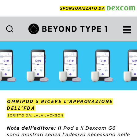
SPONSORIZZATO DA
Beyond
Type
1
Italian
OMNIPOD 5 RICEVE L’APPROVAZIONE
DELL’FDA
SCRITTO DA: LALA JACKSON
Nota dell’editore: il
Pod e il Dexcom G6
sono mostrati senza l’adesivo necessario nelle