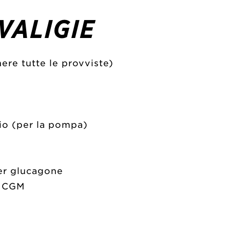
VALIGIE
re tutte le provviste)
bio (per la pompa)
er glucagone
e CGM