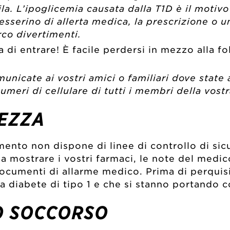
fila. L’ipoglicemia causata dalla T1D è il moti
tesserino di allerta medica, la prescrizione o
rco divertimenti.
di entrare! È facile perdersi in mezzo alla fo
municate ai vostri amici o familiari dove state
numeri di cellulare di tutti i membri della vost
REZZA
mento non dispone di linee di controllo di si
a mostrare i vostri farmaci, le note del medi
 documenti di allarme medico. Prima di perquis
 da diabete di tipo 1 e che si stanno portando c
O SOCCORSO