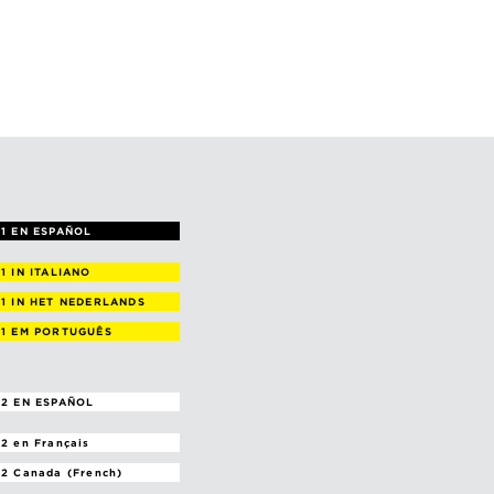
1 EN ESPAÑOL
 1
IN ITALIANO
 1
IN HET NEDERLANDS
 1
EM PORTUGUÊS
2 EN ESPAÑOL
 2
en Français
 2
Canada (French)