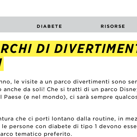
DIABETE
RISORSE
RCHI DI DIVERTIMEN
1
no, le visite a un parco divertimenti sono se
o anche da soli! Che si tratti di un parco Disne
to il Paese (e nel mondo), ci sarà sempre qualc
ura che ci porti lontano dalla routine, in mez
, le persone con diabete di tipo 1 devono es
parco tematico preferito.