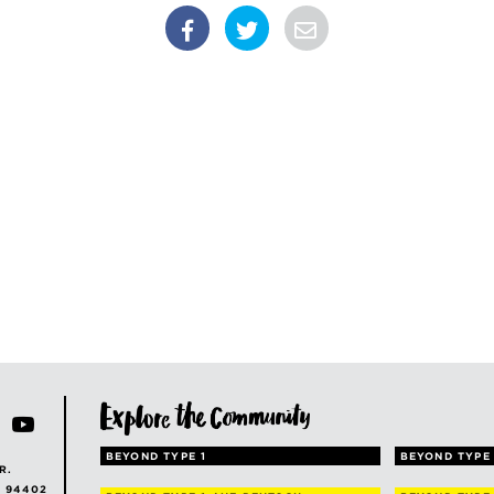
BEYOND TYPE 1
BEYOND TYPE 
R.
A 94402