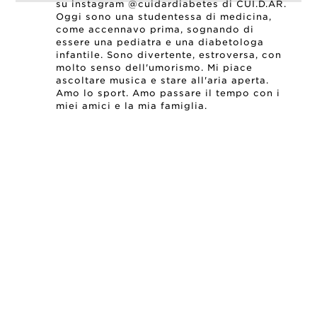
su instagram @cuidardiabetes di CUI.D.AR.
Oggi sono una studentessa di medicina,
come accennavo prima, sognando di
essere una pediatra e una diabetologa
infantile. Sono divertente, estroversa, con
molto senso dell'umorismo. Mi piace
ascoltare musica e stare all'aria aperta.
Amo lo sport. Amo passare il tempo con i
miei amici e la mia famiglia.