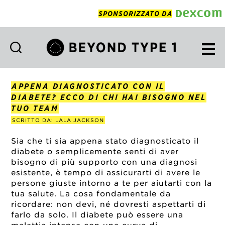
SPONSORIZZATO DA
Beyond
Type
1
APPENA DIAGNOSTICATO CON IL
Italian
DIABETE? ECCO DI CHI HAI BISOGNO NEL
TUO TEAM
SCRITTO DA: LALA JACKSON
Sia che ti sia appena stato diagnosticato il
diabete o semplicemente senti di aver
bisogno di più supporto con una diagnosi
esistente, è tempo di assicurarti di avere le
persone giuste intorno a te per aiutarti con la
tua salute. La cosa fondamentale da
ricordare: non devi, né dovresti aspettarti di
farlo da solo. Il diabete può essere una