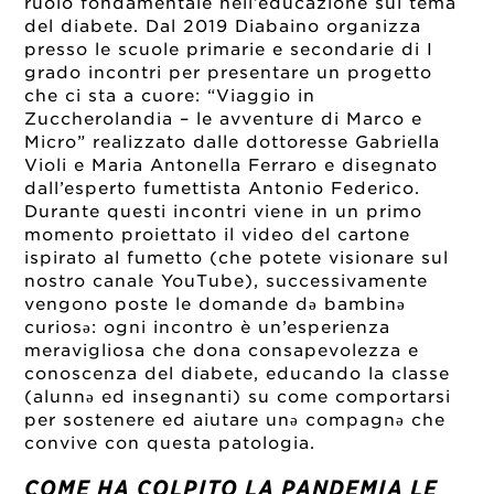
ruolo fondamentale nell’educazione sul tema
del diabete. Dal 2019 Diabaino organizza
presso le scuole primarie e secondarie di I
grado incontri per presentare un progetto
che ci sta a cuore: “Viaggio in
Zuccherolandia – le avventure di Marco e
Micro” realizzato dalle dottoresse Gabriella
Violi e Maria Antonella Ferraro e disegnato
dall’esperto fumettista Antonio Federico.
Durante questi incontri viene in un primo
momento proiettato il video del cartone
ispirato al fumetto (che potete visionare sul
nostro canale YouTube), successivamente
vengono poste le domande də bambinə
curiosə: ogni incontro è un’esperienza
meravigliosa che dona consapevolezza e
conoscenza del diabete, educando la classe
(alunnə ed insegnanti) su come comportarsi
per sostenere ed aiutare unə compagnə che
convive con questa patologia.
COME HA COLPITO LA PANDEMIA LE