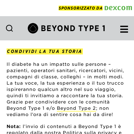
SPONSORIZZATO DA
Beyond
Type
1
CONDIVIDI LA TUA STORIA
Italian
Il diabete ha un impatto sulle persone –
pazienti, operatori sanitari, ricercatori, vicini,
compagni di classe, colleghi – in molti modi.
La tua voce, la tua esperienza o il tuo trucco
ispireranno qualcun altro nel suo viaggio,
quindi ti invitiamo a raccontare la tua storia.
Grazie per condividere con le comunità
Beyond Type 1 e/o
Beyond Type 2
; non
vediamo l’ora di sentire cosa hai da dire!
Nota:
l’invio di contenuti a Beyond Type 1 è
regolato dalla nostra
Politica sulla privacy
e