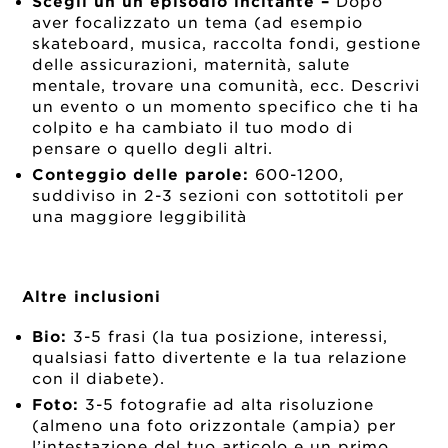
Scegli un un episodio incitante
–
Dopo
aver focalizzato un tema (ad esempio
skateboard, musica, raccolta fondi, gestione
delle assicurazioni, maternità, salute
mentale, trovare una comunità, ecc. Descrivi
un evento o un momento specifico che ti ha
colpito e ha cambiato il tuo modo di
pensare o quello degli altri.
Conteggio delle parole:
600-1200,
suddiviso in 2-3 sezioni con sottotitoli per
una maggiore leggibilità
Altre inclusioni
Bio:
3-5 frasi (la tua posizione, interessi,
qualsiasi fatto divertente e la tua relazione
con il diabete).
Foto:
3-5 fotografie ad alta risoluzione
(almeno una foto orizzontale (ampia) per
l’intestazione del tuo articolo e un primo