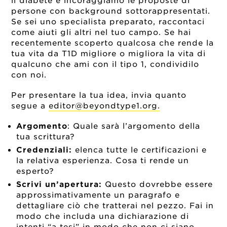
il diabete e incoraggiamo le proposte di
persone con background sottorappresentati.
Se sei uno specialista preparato, raccontaci
come aiuti gli altri nel tuo campo. Se hai
recentemente scoperto qualcosa che rende la
tua vita da T1D migliore o migliora la vita di
qualcuno che ami con il tipo 1, condividilo
con noi.
Per presentare la tua idea, invia quanto
segue a
editor@beyondtype1.org
.
Argomento
: Quale sarà l’argomento della
tua scrittura?
Credenziali:
elenca tutte le certificazioni e
la relativa esperienza. Cosa ti rende un
esperto?
Scrivi un’apertura:
Questo dovrebbe essere
approssimativamente un paragrafo e
dettagliare ciò che tratterai nel pezzo. Fai in
modo che includa una dichiarazione di
intenti “a tesi” in modo che non ci siano