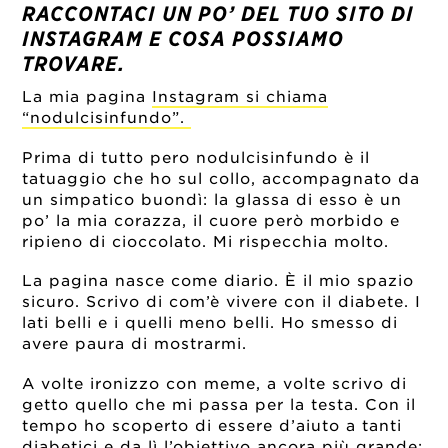
RACCONTACI UN PO’ DEL TUO SITO DI
INSTAGRAM E COSA POSSIAMO
TROVARE.
La mia pagina
Instagram si chiama
“nodulcisinfundo”.
Prima di tutto pero nodulcisinfundo è il
tatuaggio che ho sul collo, accompagnato da
un simpatico buondì: la glassa di esso è un
po’ la mia corazza, il cuore però morbido e
ripieno di cioccolato. Mi rispecchia molto.
La pagina nasce come diario. È il mio spazio
sicuro. Scrivo di com’è vivere con il diabete. I
lati belli e i quelli meno belli. Ho smesso di
avere paura di mostrarmi.
A volte ironizzo con meme, a volte scrivo di
getto quello che mi passa per la testa. Con il
tempo ho scoperto di essere d’aiuto a tanti
diabetici e da lì l’obiettivo ancora più grande: