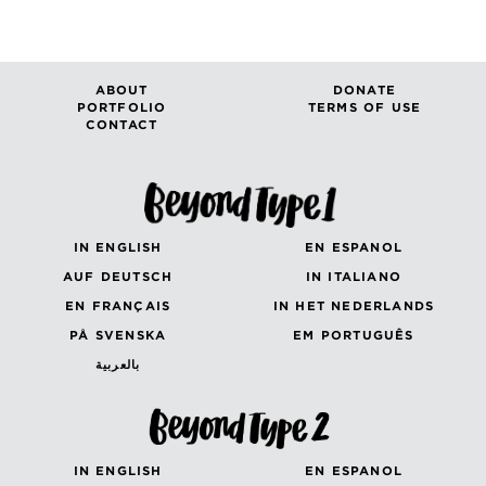
ABOUT
DONATE
PORTFOLIO
TERMS OF USE
CONTACT
IN ENGLISH
EN ESPANOL
AUF DEUTSCH
IN ITALIANO
EN FRANÇAIS
IN HET NEDERLANDS
PÅ SVENSKA
EM PORTUGUÊS
بالعربية
IN ENGLISH
EN ESPANOL