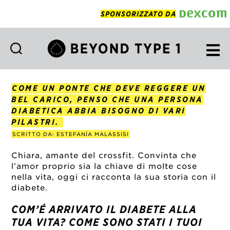
SPONSORIZZATO DA
Beyond
Type
1
COME UN PONTE CHE DEVE REGGERE UN
Italian
BEL CARICO, PENSO CHE UNA PERSONA
DIABETICA ABBIA BISOGNO DI VARI
PILASTRI.
SCRITTO DA: ESTEFANÍA MALASSISI
Chiara, amante del crossfit. Convinta che
l’amor proprio sia la chiave di molte cose
nella vita, oggi ci racconta la sua storia con il
diabete.
COM’É ARRIVATO IL DIABETE ALLA
TUA VITA? COME SONO STATI I TUOI