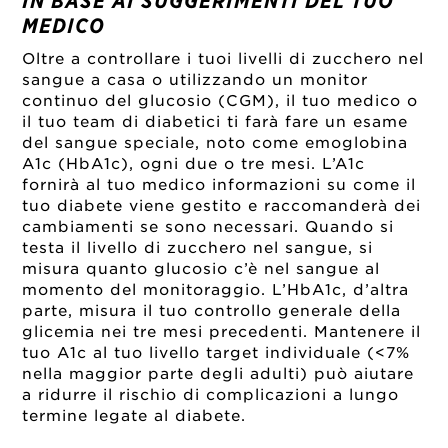
IN BASE AI SUGGERIMENTI DEL TUO
MEDICO
Oltre a controllare i tuoi livelli di zucchero nel
sangue a casa o utilizzando un monitor
continuo del glucosio (CGM), il tuo medico o
il tuo team di diabetici ti farà fare un esame
del sangue speciale, noto come emoglobina
A1c (HbA1c), ogni due o tre mesi. L’A1c
fornirà al tuo medico informazioni su come il
tuo diabete viene gestito e raccomanderà dei
cambiamenti se sono necessari. Quando si
testa il livello di zucchero nel sangue, si
misura quanto glucosio c’è nel sangue al
momento del monitoraggio. L’HbA1c, d’altra
parte, misura il tuo controllo generale della
glicemia nei tre mesi precedenti. Mantenere il
tuo A1c al tuo livello target individuale (<7%
nella maggior parte degli adulti) può aiutare
a ridurre il rischio di complicazioni a lungo
termine legate al diabete.