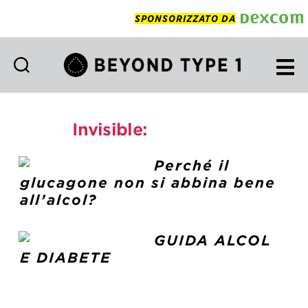
SPONSORIZZATO DA
Beyond
Type
1
Invisible:
foodstory
Italian
Perché il
glucagone non si abbina bene
all’alcol?
GUIDA ALCOL
E DIABETE