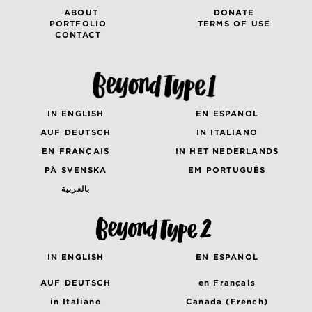
ABOUT
DONATE
PORTFOLIO
TERMS OF USE
CONTACT
IN ENGLISH
EN ESPANOL
AUF DEUTSCH
IN ITALIANO
EN FRANÇAIS
IN HET NEDERLANDS
PÅ SVENSKA
EM PORTUGUÊS
بالعربية
IN ENGLISH
EN ESPANOL
AUF DEUTSCH
en Français
in Italiano
Canada (French)